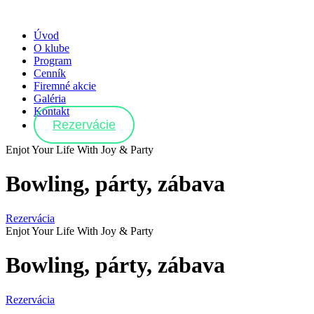
Úvod
O klube
Program
Cenník
Firemné akcie
Galéria
Kontakt
Rezervácie
Enjot Your Life With Joy & Party
Bowling, párty, zábava
Rezervácia
Enjot Your Life With Joy & Party
Bowling, párty, zábava
Rezervácia