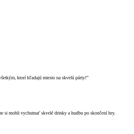
šetkým, ktorí hľadajú miesto na skvelú párty!”
me si mohli vychutnať skvelé drinky a hudbu po skončení hry.