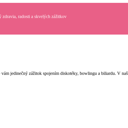
zdravia, radosti a skvelých zážitkov
me vám jedinečný zážitok spojením diskotéky, bowlingu a biliardu