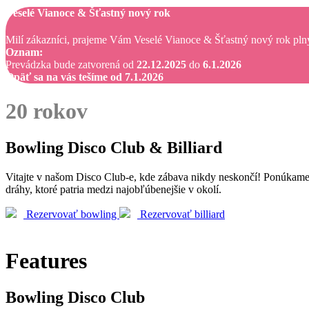
Veselé Vianoce & Šťastný nový rok
Milí zákazníci, prajeme Vám Veselé Vianoce & Šťastný nový rok plný 
Oznam:
Prevádzka bude zatvorená od
22.12.2025
do
6.1.2026
Opäť sa na vás tešíme od 7.1.2026
20
rokov
Bowling Disco Club & Billiard
Vitajte v našom Disco Club-e, kde zábava nikdy neskončí! Ponúka
dráhy, ktoré patria medzi najobľúbenejšie v okolí.
Rezervovať bowling
Rezervovať billiard
Features
Bowling Disco Club